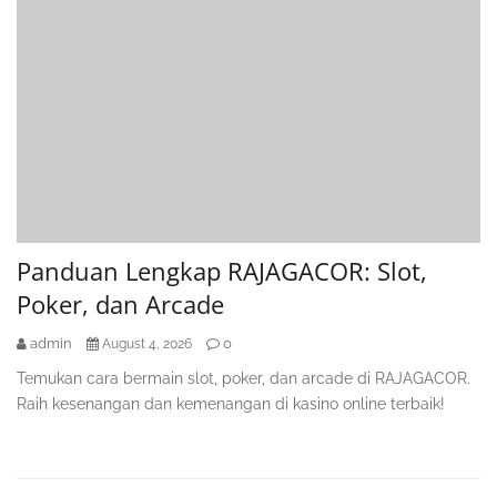
Panduan Lengkap RAJAGACOR: Slot,
Poker, dan Arcade
admin
0
August 4, 2026
Temukan cara bermain slot, poker, dan arcade di RAJAGACOR.
Raih kesenangan dan kemenangan di kasino online terbaik!