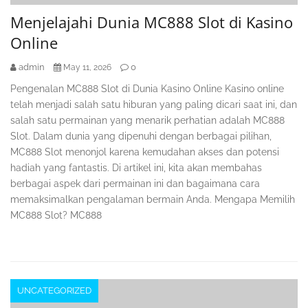
Menjelajahi Dunia MC888 Slot di Kasino
Online
admin
0
May 11, 2026
Pengenalan MC888 Slot di Dunia Kasino Online Kasino online
telah menjadi salah satu hiburan yang paling dicari saat ini, dan
salah satu permainan yang menarik perhatian adalah MC888
Slot. Dalam dunia yang dipenuhi dengan berbagai pilihan,
MC888 Slot menonjol karena kemudahan akses dan potensi
hadiah yang fantastis. Di artikel ini, kita akan membahas
berbagai aspek dari permainan ini dan bagaimana cara
memaksimalkan pengalaman bermain Anda. Mengapa Memilih
MC888 Slot? MC888
UNCATEGORIZED