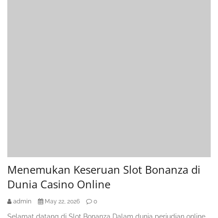
Menemukan Keseruan Slot Bonanza di
Dunia Casino Online
admin
0
May 22, 2026
Selamat datang di Slot Bonanza Dalam dunia perjudian online,