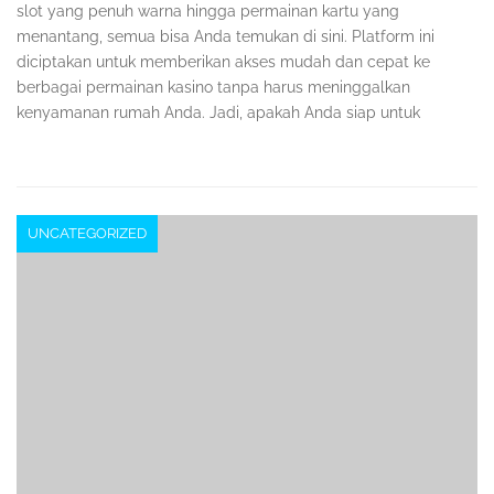
slot yang penuh warna hingga permainan kartu yang
menantang, semua bisa Anda temukan di sini. Platform ini
diciptakan untuk memberikan akses mudah dan cepat ke
berbagai permainan kasino tanpa harus meninggalkan
kenyamanan rumah Anda. Jadi, apakah Anda siap untuk
UNCATEGORIZED