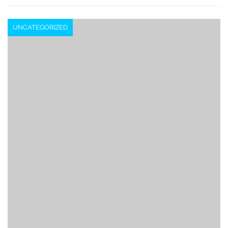
UNCATEGORIZED