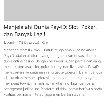
Menjelajahi Dunia Pay4D: Slot, Poker,
dan Banyak Lagi!
admin
0
May 12, 2026
Mengapa Memilih Pay4D untuk Pengalaman Kasino Anda?
Pay4D adalah platform yang menghadirkan inovasi dalam
dunia online casino. Dengan berbagai pilihan permainan yang
menarik, termasuk slot, poker, lottery, dan live casino, Pay4D
menawarkan pengalaman yang tak terlupakan. Dalam panduan
ini, kita akan mengeksplorasi lebih dalam tentang apa yang
membuat Pay4D menjadi pilihan utama di kalangan para
penggemar judi online. Platform ini tidak hanya berfokus pada
kualitas permainan, tetapi juga memberikan layanan