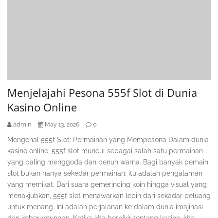
Menjelajahi Pesona 555f Slot di Dunia
Kasino Online
admin
0
May 13, 2026
Mengenal 555f Slot: Permainan yang Mempesona Dalam dunia
kasino online, 555f slot muncul sebagai salah satu permainan
yang paling menggoda dan penuh warna. Bagi banyak pemain,
slot bukan hanya sekedar permainan; itu adalah pengalaman
yang memikat. Dari suara gemerincing koin hingga visual yang
menakjubkan, 555f slot menawarkan lebih dari sekadar peluang
untuk menang. Ini adalah perjalanan ke dalam dunia imajinasi