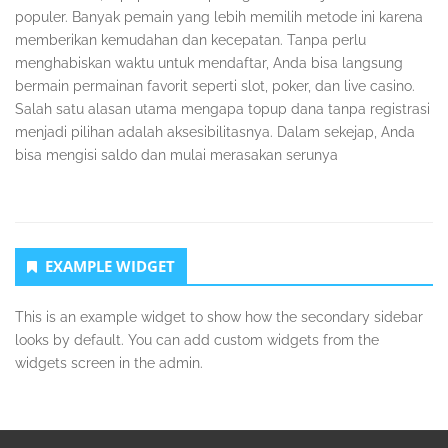
populer. Banyak pemain yang lebih memilih metode ini karena
memberikan kemudahan dan kecepatan. Tanpa perlu
menghabiskan waktu untuk mendaftar, Anda bisa langsung
bermain permainan favorit seperti slot, poker, dan live casino.
Salah satu alasan utama mengapa topup dana tanpa registrasi
menjadi pilihan adalah aksesibilitasnya. Dalam sekejap, Anda
bisa mengisi saldo dan mulai merasakan serunya
Secondary
EXAMPLE WIDGET
Sidebar
This is an example widget to show how the secondary sidebar
looks by default. You can add custom widgets from the
widgets screen in the admin.