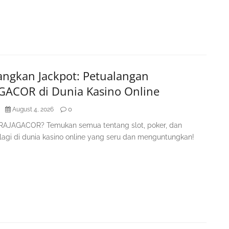
ngkan Jackpot: Petualangan
GACOR di Dunia Kasino Online
0
August 4, 2026
 RAJAGACOR? Temukan semua tentang slot, poker, dan
lagi di dunia kasino online yang seru dan menguntungkan!