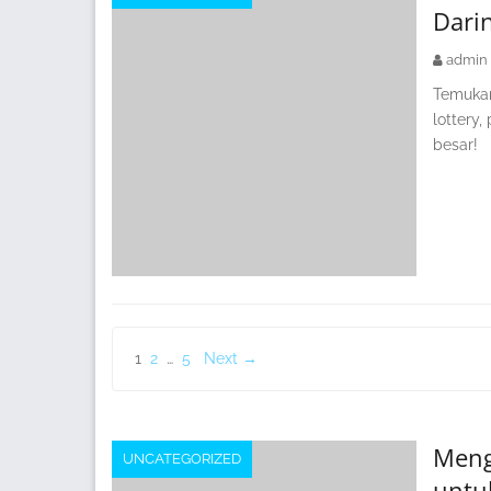
Dari
admin
Temukan
lottery,
besar!
Posts
1
2
…
5
Next →
pagination
Meng
UNCATEGORIZED
untu