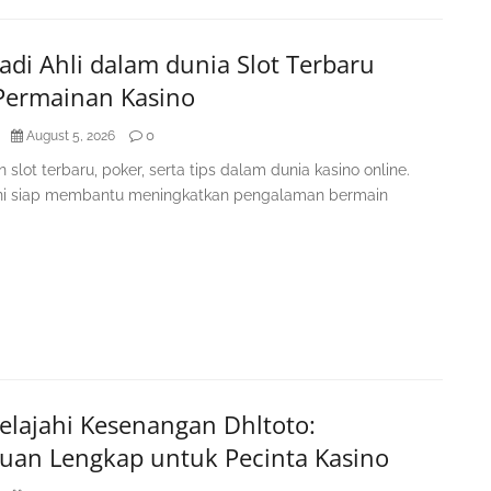
di Ahli dalam dunia Slot Terbaru
Permainan Kasino
0
August 5, 2026
slot terbaru, poker, serta tips dalam dunia kasino online.
 ini siap membantu meningkatkan pengalaman bermain
elajahi Kesenangan Dhltoto:
uan Lengkap untuk Pecinta Kasino