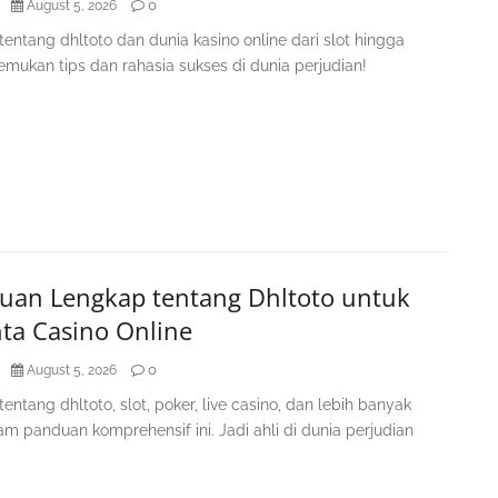
0
August 5, 2026
 tentang dhltoto dan dunia kasino online dari slot hingga
emukan tips dan rahasia sukses di dunia perjudian!
uan Lengkap tentang Dhltoto untuk
nta Casino Online
0
August 5, 2026
 tentang dhltoto, slot, poker, live casino, dan lebih banyak
am panduan komprehensif ini. Jadi ahli di dunia perjudian