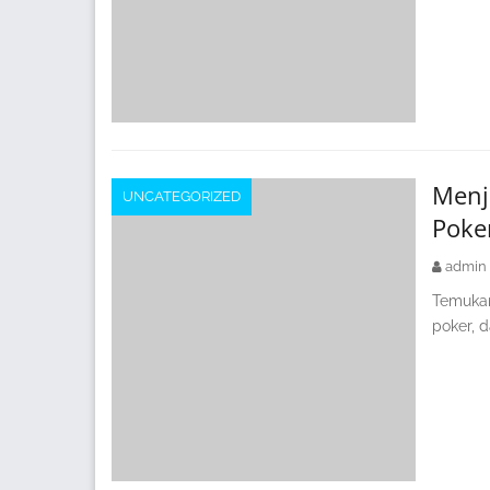
Menje
UNCATEGORIZED
Poke
admin
Temukan 
poker, d