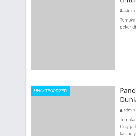
admin
Temukan
poker di
Pand
UNCATEGORIZED
Duni
admin
Temukan
hingga 
kasino y