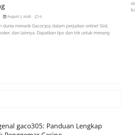
si
ng
fr
0
August 7, 2026
 dunia menarik Gacor305 dalam perjudian online! Slot,
 poker, dan lainnya. Dapatkan tips dan trik untuk menang
enal gaco305: Panduan Lengkap
k Penggemar Casino